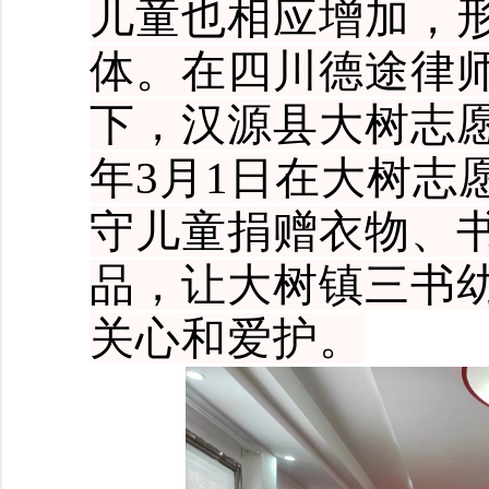
儿童也相应增加，
体。在四川德途律
下，汉源县大树志
年
3
月1日
在大树志
守儿童捐赠衣物、
品，
让
大树镇三书
关心和爱护。