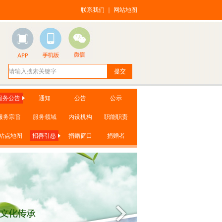
联系我们
｜
网站地图
服务公告
通知
公告
公示
服务宗旨
服务领域
内设机构
职能职责
站点地图
招善引慈
捐赠窗口
捐赠者