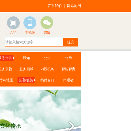
联系我们
｜
网站地图
服务公告
通知
公告
公示
服务宗旨
服务领域
内设机构
职能职责
站点地图
招善引慈
捐赠窗口
捐赠者